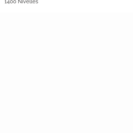
1400 Nivelles
Par téléphone et par mail
Du lundi au vendredi : 12:00 – 17:00
Attention horaire d’été de 11h à 16h, du 15 juin au
15 août.
+32 (0)67 21 87 31
info@ijbw.be
Sur les réseaux sociaux