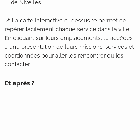
de Nivelles
📍 La carte interactive ci-dessus te permet de
repérer facilement chaque service dans la ville.
En cliquant sur leurs emplacements, tu accèdes
à une présentation de leurs missions, services et
coordonnées pour aller les rencontrer ou les
contacter.
Et après ?
Tu as des questions, des doutes ou tu veux aller
plus loin ?
Les services partenaires sont là pour t’écouter,
t’informer et t’accompagner, en toute
confidentialité et sans jugement.