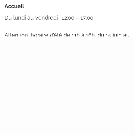
Accueil
Du lundi au vendredi : 12:00 – 17:00
Attention, horaire d’été de 11h à 16h, du 15 juin au
15 août.
Ces horaires ne vous conviennent pas ?
Contactez-nous, nous fixerons un rendez-vous .
Avenue Albert et Elisabeth 13
1400 Nivelles
Par téléphone et par mail