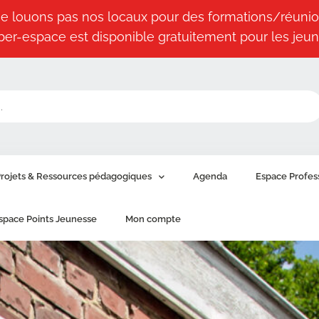
e louons pas nos locaux pour des formations/réunio
ber-espace est disponible gratuitement pour les jeun
rojets & Ressources pédagogiques
Agenda
Espace Profes
space Points Jeunesse
Mon compte