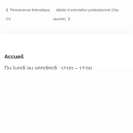
Permanence thématique
Atelier d’orientation professionnel (Orp-
CV
Jauche)
Accueil
Du lundi au vendredi : 12:00 – 17:00
Attention, horaire d’été de 11h à 16h, du 15 juin au
15 août.
Ces horaires ne vous conviennent pas ?
Contactez-nous, nous fixerons un rendez-vous .