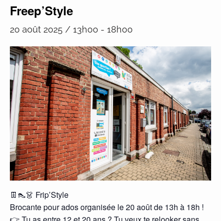
Freep’Style
20 août 2025 / 13h00
-
18h00
👖👠👗 Frip’Style
Brocante pour ados organisée le 20 août de 13h à 18h !
👉 Tu as entre 12 et 20 ans ? Tu veux te relooker sans