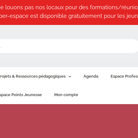
e louons pas nos locaux pour des formations/réunio
ber-espace est disponible gratuitement pour les jeun
rojets & Ressources pédagogiques
Agenda
Espace Profes
space Points Jeunesse
Mon compte