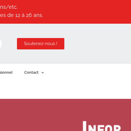
ns/etc.
es de 12 à 26 ans.
Soutenez-nous !
sionnel
Contact