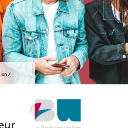
tion /
eur