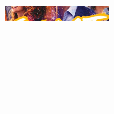
Journée de lancement du projet « Eclat de Jeunesse »
6 octobre / 13h00
-
20h30