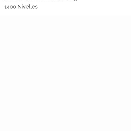
1400 Nivelles
Par téléphone et par mail
Du lundi au vendredi : 12:00 – 17:00
Attention horaire d’été de 11h à 16h, du 15 juin au
15 août.
+32 (0)67 21 87 31
info@ijbw.be
Sur les réseaux sociaux