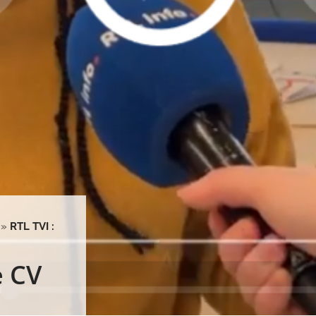
»
RTL TVI :
e CV