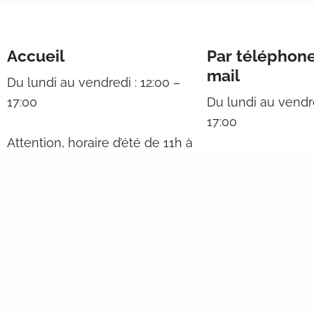
Accueil
Par téléphone
mail
Du lundi au vendredi : 12:00 –
17:00
Du lundi au vendre
17:00
Attention, horaire d’été de 11h à
16h, du 15 juin au 15 août.
Attention horaire 
16h, du 15 juin au 
Ces horaires ne vous
conviennent pas ?
+32 (0)67 21 87 31
Contactez-nous, nous fixerons
info@ijbw.be
un rendez-vous .