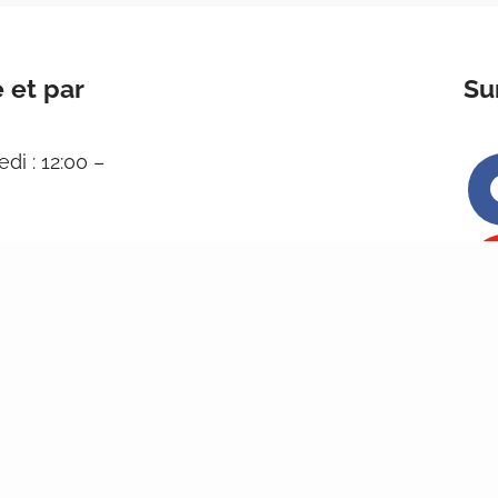
 et par
Su
di : 12:00 –
d’été de 11h à
15 août.