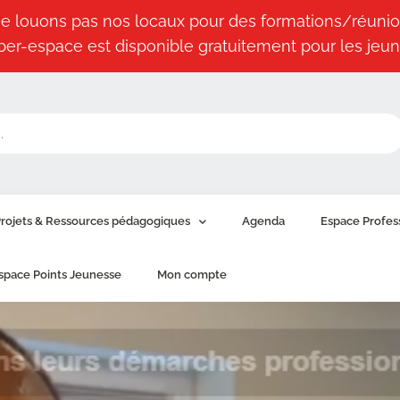
e louons pas nos locaux pour des formations/réunio
ber-espace est disponible gratuitement pour les jeun
rojets & Ressources pédagogiques
Agenda
Espace Profes
space Points Jeunesse
Mon compte