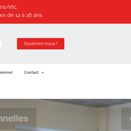
ns/etc.
es de 12 à 26 ans.
Soutenez-nous !
sionnel
Contact