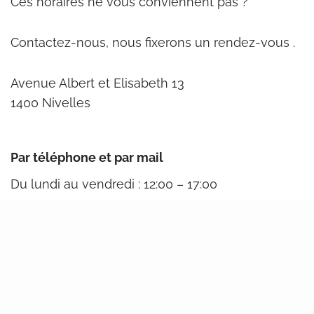
Ces horaires ne vous conviennent pas ?
Contactez-nous, nous fixerons un rendez-vous .
Avenue Albert et Elisabeth 13
1400 Nivelles
Par téléphone et par mail
Du lundi au vendredi : 12:00 – 17:00
Attention horaire d’été de 11h à 16h, du 15 juin au
15 août.
+32 (0)67 21 87 31