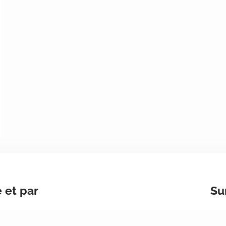
 et par
Su
di : 12:00 –