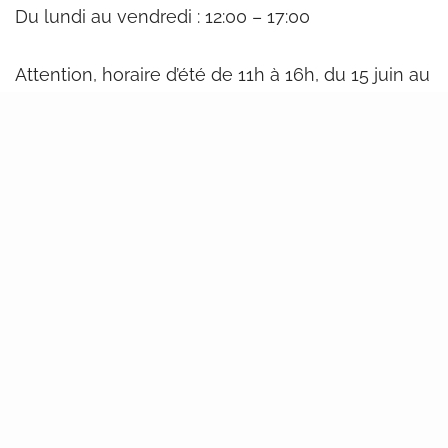
Du lundi au vendredi : 12:00 – 17:00
Attention, horaire d’été de 11h à 16h, du 15 juin au
15 août.
Ces horaires ne vous conviennent pas ?
Contactez-nous, nous fixerons un rendez-vous .
Avenue Albert et Elisabeth 13
1400 Nivelles
Par téléphone et par mail
Du lundi au vendredi : 12:00 – 17:00