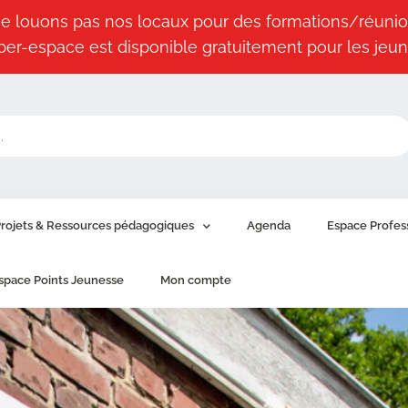
e louons pas nos locaux pour des formations/réunio
ber-espace est disponible gratuitement pour les jeun
rojets & Ressources pédagogiques
Agenda
Espace Profes
space Points Jeunesse
Mon compte