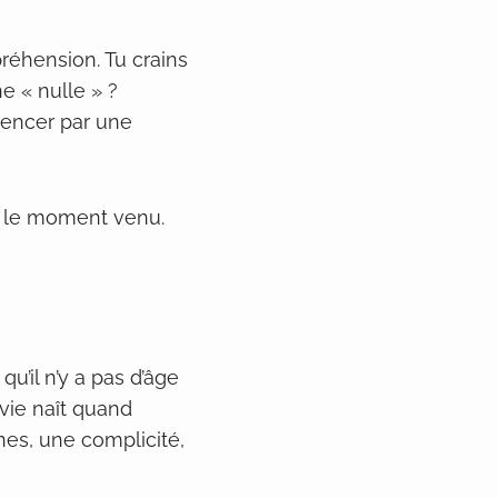
réhension. Tu crains
e « nulle » ?
mencer par une
se le moment venu.
’il n’y a pas d’âge
nvie naît quand
nes, une complicité,