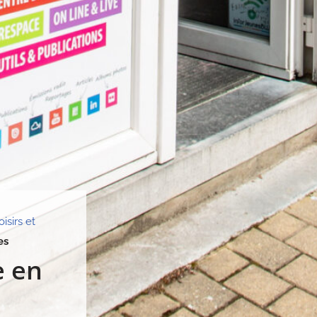
oisirs et
es
e en