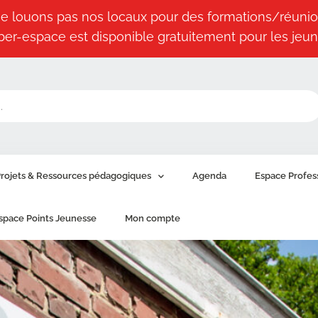
e louons pas nos locaux pour des formations/réunio
ber-espace est disponible gratuitement pour les jeun
rojets & Ressources pédagogiques
Agenda
Espace Profes
space Points Jeunesse
Mon compte