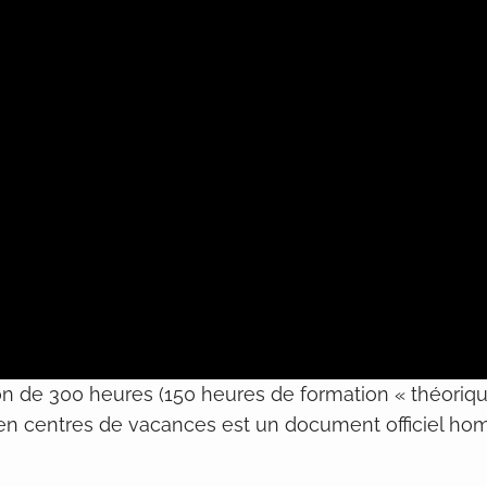
on de 300 heures (150 heures de formation « théoriq
ce en centres de vacances est un document officiel h