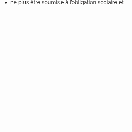
ne plus être soumis.e à l’obligation scolaire et
avoir plus de 18 ans.
Ton inscription comme demandeur.euse d’emploi
te permet de garantir tes droits sociaux mais
pour cela tu devras remplir ton devoir de
demandeur.euse d’emploi c’est à dire mettre tout
en place pour trouver un emploi.
Accueil
Du lundi au vendredi : 12:00 – 17:00
Attention, horaire d’été de 11h à 16h, du 15 juin au
15 août.