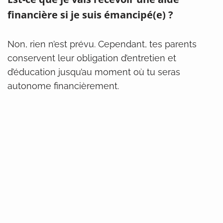
financière si je suis émancipé(e) ?
Non, rien n’est prévu. Cependant, tes parents
conservent leur obligation d’entretien et
d’éducation jusqu’au moment où tu seras
autonome financièrement.
Si tu as des soucis financiers, tu peux toujours te
renseigner auprès du CPAS de ton lieu de
résidence et y introduire une demande d’aide
financière.
En bref, l’émancipation est rarement accordée
par le juge. Sache que tu peux, avec l’accord de
tes parents, vivre ailleurs sans être émancipé.