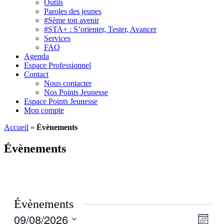
Outils
Paroles des jeunes
#Sème ton avenir
#STA+ : S’orienter, Tester, Avancer
Services
FAQ
Agenda
Espace Professionnel
Contact
Nous contacter
Nos Points Jeunesse
Espace Points Jeunesse
Mon compte
Accueil
»
Évènements
Évènements
Évènements
09/08/2026
Navig
Navig
Mois