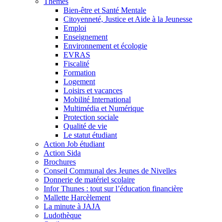
Thèmes
Bien-être et Santé Mentale
Citoyenneté, Justice et Aide à la Jeunesse
Emploi
Enseignement
Environnement et écologie
EVRAS
Fiscalité
Formation
Logement
Loisirs et vacances
Mobilité International
Multimédia et Numérique
Protection sociale
Qualité de vie
Le statut étudiant
Action Job étudiant
Action Sida
Brochures
Conseil Communal des Jeunes de Nivelles
Donnerie de matériel scolaire
Infor Thunes : tout sur l’éducation financière
Mallette Harcèlement
La minute à JAJA
Ludothèque