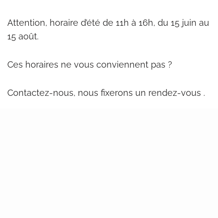
Attention, horaire d’été de 11h à 16h, du 15 juin au
15 août.
Ces horaires ne vous conviennent pas ?
Contactez-nous, nous fixerons un rendez-vous .
Avenue Albert et Elisabeth 13
1400 Nivelles
Par téléphone et par mail
Du lundi au vendredi : 12:00 – 17:00