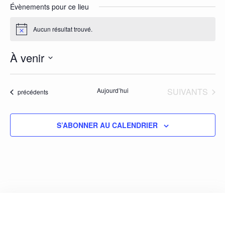
Évènements pour ce lieu
Aucun résultat trouvé.
Notice
À venir
Sélectionnez
une
ÉVÈNEMENTS
Aujourd’hui
SUIVANTS
Évènements
précédents
date.
S’ABONNER AU CALENDRIER