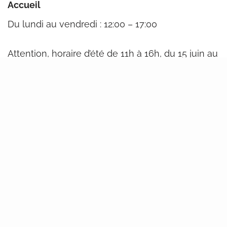
Accueil
Du lundi au vendredi : 12:00 – 17:00
Attention, horaire d’été de 11h à 16h, du 15 juin au
15 août.
Ces horaires ne vous conviennent pas ?
Contactez-nous, nous fixerons un rendez-vous .
Avenue Albert et Elisabeth 13
1400 Nivelles
Par téléphone et par mail