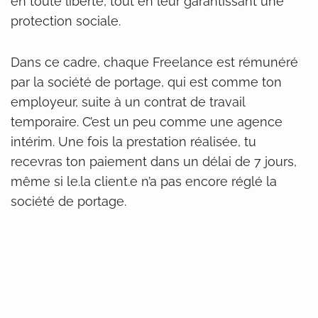
en toute liberté, tout en leur garantissant une
protection sociale.
Dans ce cadre, chaque Freelance est rémunéré
par la société de portage, qui est comme ton
employeur, suite à un contrat de travail
temporaire. C’est un peu comme une agence
intérim. Une fois la prestation réalisée, tu
recevras ton paiement dans un délai de 7 jours,
même si le.la client.e n’a pas encore réglé la
société de portage.
Tu ne dois plus effectuer toi-même les
déclarations sociales et fiscales, la société de
portage s’en charge pour toi. Elle se chargera
également de souscrire une série d’assurances